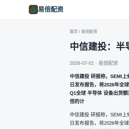
易倍配资
首页
/
易倍配资
中信建投：半
2026-07-01 · 易倍配资
中信建投 研报称，SEMI上
日发布报告，将2026年全球
Q1全球 半导体 设备出货额
倍的计
中信建投 研报称，SEMI上
日发布报告，将2026年全球