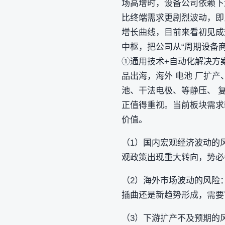
场高增时，设备公司依赖下
比终端需求更剧烈波动，即
增长曲线，目前来看初见成
中枢，把公司从“周期设备
①通用技术+自动化解决方案
品出海，海外 电池 厂扩
池、干法电极、等静压、 
正值得重视。当前板块需求
价值。
（1）国内宏观经济波动的
观政策出现重大转向，势必
（2）海外市场波动的风险
插曲还是新趋势形成，需要
（3）下游扩产不及预期的