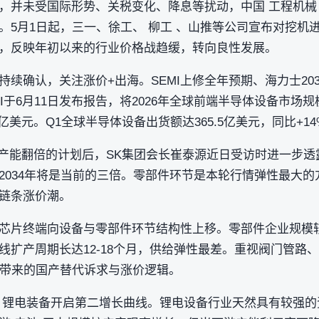
，并未受国际形势、关税变化、降息等扰动，中国 工程机械
。5月1日起，三一、徐工、 柳工 、山推等公司宣布对挖机
，反映年初以来的行业价格战趋缓，转向良性发展。
续确认，关注涨价+出海。SEMI上修全年预期、海力士20
I于6月11日发布报告，将2026年全球前端半导体设备市场规
22亿美元。Q1全球半导体设备出货额达365.5亿美元，同比+
五年产能翻倍的计划后，SK集团会长崔泰源近日受访时进一步
2034年将是当前的三倍。零部件环节是本轮行情弹性最大
链条涨价潮。
芯片终端向设备与零部件环节结构性上移。零部件企业规模
线扩产周期长达12-18个月，供给弹性最差。重视阀门管路、
长带来的国产替代诉求与涨价逻辑。
，锂电装备开启第二增长曲线。锂电设备行业天然具有较强的