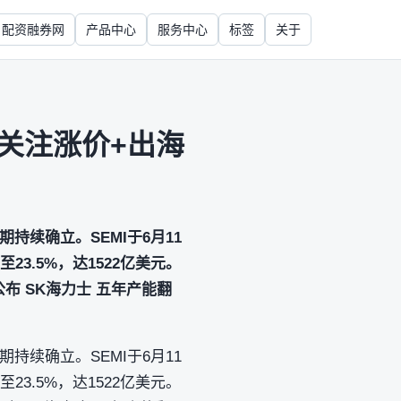
配资融券网
产品中心
服务中心
标签
关于
关注涨价+出海
持续确立。SEMI于6月11
23.5%，达1522亿美元。
公布 SK海力士 五年产能翻
持续确立。SEMI于6月11
23.5%，达1522亿美元。