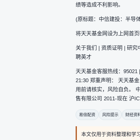
绩等造成不利影响。
(原标题：中信建投：半导
将天天基金网设为上网首页
关于我们 | 资质证明 | 研究中
聘英才
天天基金客服热线：95021 | 客
21:30 郑重声明： 天天
用前请核实，风险自负。 中国证监会
售有限公司 2011-现在 沪IC
易倍配资
风险提示
财经资
本文仅用于资料整理和学