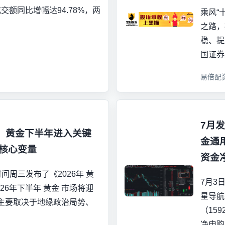
额同比增幅达94.78%，两
乘风“
之路，
稳、提
国证券
易倍配
7月
：黄金下半年进入关键
金通用
成核心变量
资金
时间周三发布了《2026年 黄
7月3
26年下半年 黄金 市场将迎
星导航
主要取决于地缘政治局势、
（15
净申购