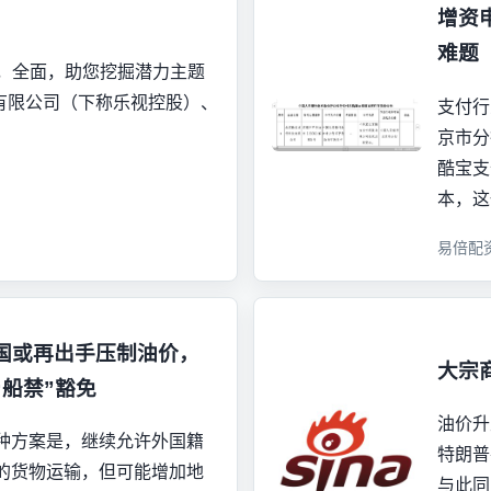
增资
难题
时，全面，助您挖掘潜力主题
有限公司（下称乐视控股）、
支付行
京市分
酷宝支
本，这
易倍配
国或再出手压制油价，
大宗
船禁”豁免
油价升
种方案是，继续允许外国籍
特朗普
的货物运输，但可能增加地
与此同