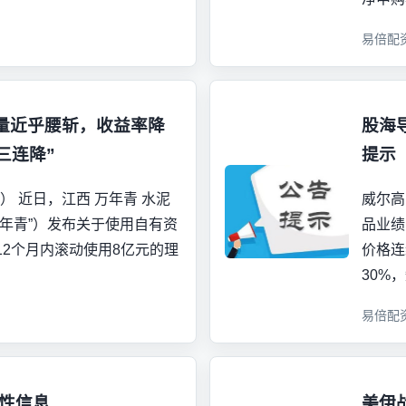
易倍配
量近乎腰斩，收益率降
股海
三连降”
提示
） 近日，江西 万年青 水泥
威尔高
年青”）发布关于使用自有资
品业绩
2个月内滚动使用8亿元的理
价格连
30%
易倍配
性信息
美伊