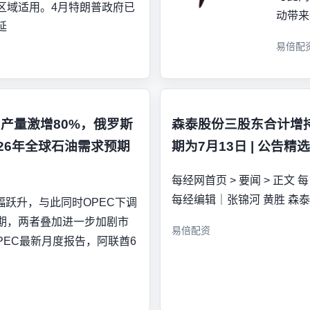
区域适用。4月特朗普政府已
动带来
延
易倍配
油产量激增80%，俄罗斯
森泰股份三股东合计增持
26年全球石油需求预期
期为7月13日 | 公告精选
每经网首页 > 要闻 > 正文 每日
每经编辑｜张锦河 黄胜 森泰
幅跃升，与此同时OPEC下调
期，两者叠加进一步加剧市
易倍配资
PEC最新月度报告，阿联酋6