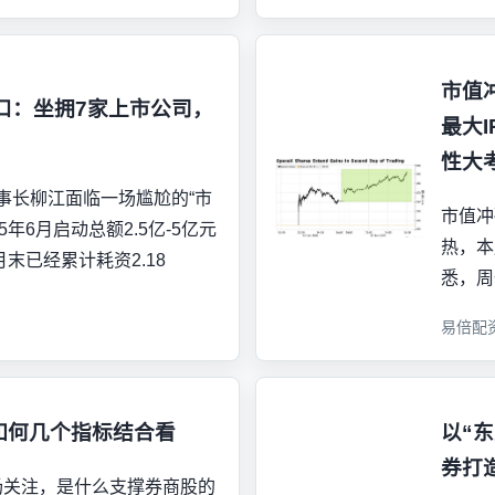
市值冲
口：坐拥7家上市公司，
最大
性大
）董事长柳江面临一场尴尬的“市
市值冲
5年6月启动总额2.5亿-5亿元
热，本
月末已经累计耗资2.18
悉，周
易倍配
得如何几个指标结合看
以“
券打
场关注，是什么支撑券商股的