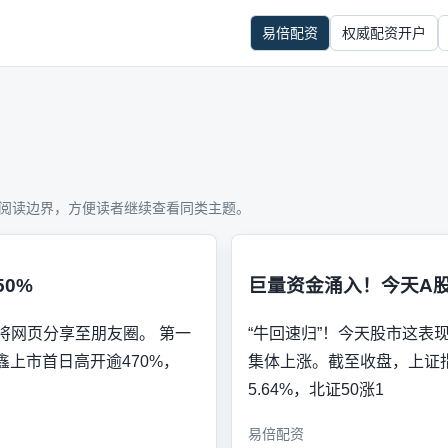
易倍配资
权威配资开户
阅读边界，方便读者继续查看同类主题。
0%
巨量资金涌入！今天A
可将网页分享至朋友圈。 第一
“牛回速归”！今天股市这表
日，N长鑫上市首日高开逾470%，
集体上涨。截至收盘，上证指数
5.64%，北证50涨1
易倍配资