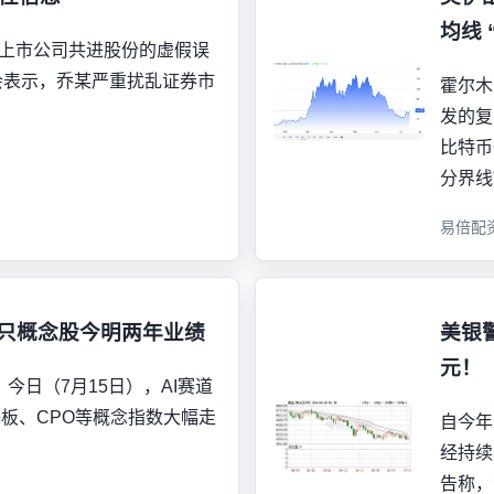
均线
涉上市公司共进股份的虚假误
会表示，乔某严重扰乱证券市
霍尔木
发的复
比特币
分界线
易倍配
2只概念股今明两年业绩
美银
元！
今日（7月15日），AI赛道
板、CPO等概念指数大幅走
自今年
经持续
告称，